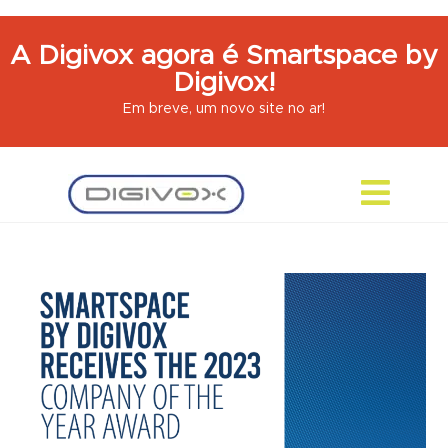
A Digivox agora é Smartspace by
Digivox!
Em breve, um novo site no ar!