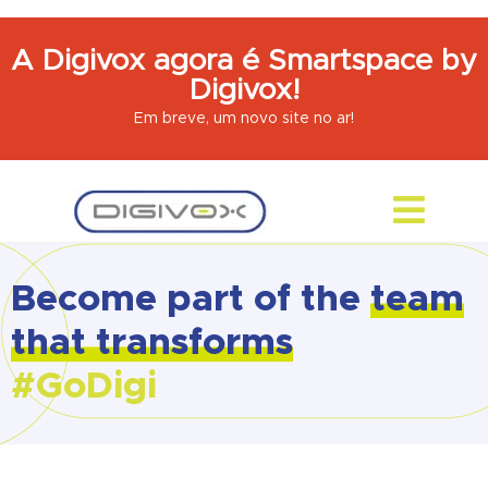
A Digivox agora é Smartspace by
Digivox!
Em breve, um novo site no ar!
Become part of the
team
that transforms
#GoDigi