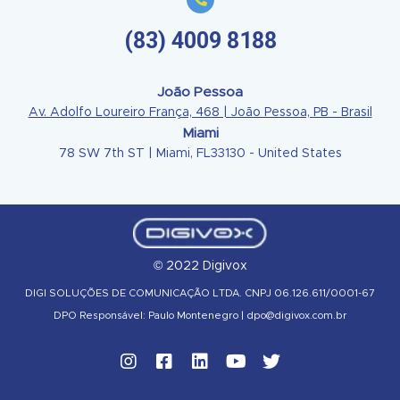
(83) 4009 8188
João Pessoa
Av. Adolfo Loureiro França, 468 | João Pessoa, PB - Brasil
Miami
78 SW 7th ST | Miami, FL33130 - United States
© 2022 Digivox
DIGI SOLUÇÕES DE COMUNICAÇÃO LTDA. CNPJ 06.126.611/0001-67
DPO Responsável: Paulo Montenegro | dpo@digivox.com.br