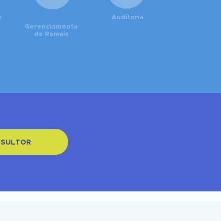
o
Auditoria
Gerenciamento
de Ramais
NSULTOR