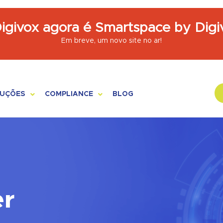
igivox agora é Smartspace by Digi
Em breve, um novo site no ar!
UÇÕES
COMPLIANCE
BLOG
OLABORAÇÃO
QUEM SOMOS
USTOMER ENGAGEMENT
PROGRAMA DE COMPLIANCE
TELIGÊNCIA ARTIFICIAL
CANAL DENÚNCIA
er
OR SEGMENTO
PORTAL DO TITULAR DOS DADOS
ENTRAL DE AJUDA