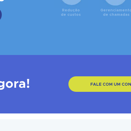
Redução
Gerenciament
de custos
de chamadas
gora!
FALE COM UM CO