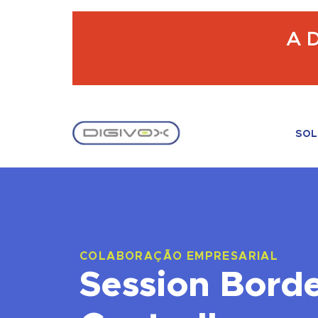
A D
SOL
C
C
IN
COLABORAÇÃO EMPRESARIAL
Session Bord
P
C