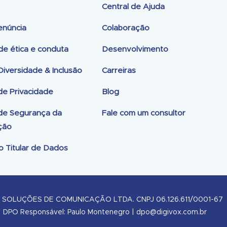
Central de Ajuda
enúncia
Colaboração
de ética e conduta
Desenvolvimento
 Diversidade & Inclusão
Carreiras
 de Privacidade
Blog
 de Segurança da
Fale com um consultor
ção
o Titular de Dados
I SOLUÇÕES DE COMUNICAÇÃO LTDA. CNPJ 06.126.611/0001-67
DPO Responsável: Paulo Montenegro | dpo@digivox.com.br