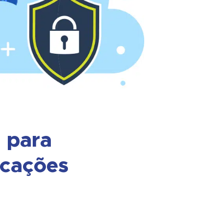
 para
cações
s