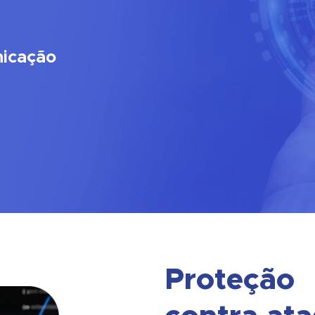
GOVERNO
SERVIÇOS FINANCEIRO
nicação
VAREJO
PROVEDORES E OPER
SAÚDE
Proteção